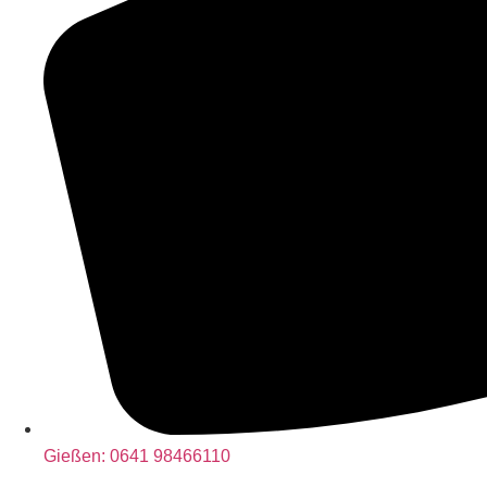
Gießen:
0641 98466110